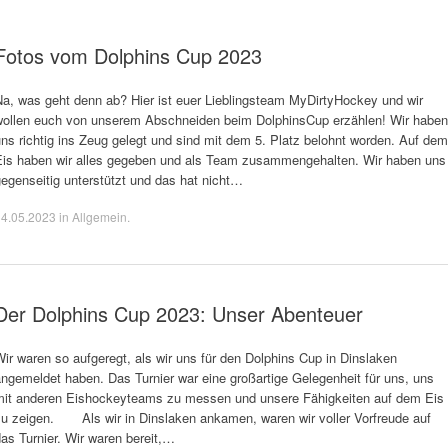
Fotos vom Dolphins Cup 2023
Na, was geht denn ab? Hier ist euer Lieblingsteam MyDirtyHockey und wir
wollen euch von unserem Abschneiden beim DolphinsCup erzählen! Wir haben
ns richtig ins Zeug gelegt und sind mit dem 5. Platz belohnt worden. Auf dem
Eis haben wir alles gegeben und als Team zusammengehalten. Wir haben uns
egenseitig unterstützt und das hat nicht…
14.05.2023
in
Allgemein
.
Der Dolphins Cup 2023: Unser Abenteuer
ir waren so aufgeregt, als wir uns für den Dolphins Cup in Dinslaken
ngemeldet haben. Das Turnier war eine großartige Gelegenheit für uns, uns
mit anderen Eishockeyteams zu messen und unsere Fähigkeiten auf dem Eis
zu zeigen. Als wir in Dinslaken ankamen, waren wir voller Vorfreude auf
as Turnier. Wir waren bereit,…