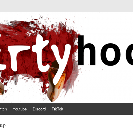
itch
Youtube
Discord
TikTok
up