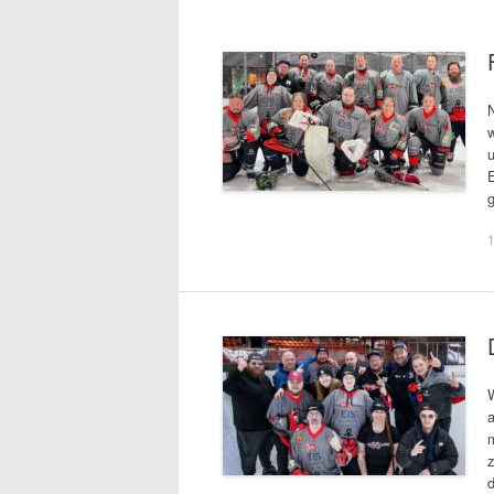
u
g
W
a
d