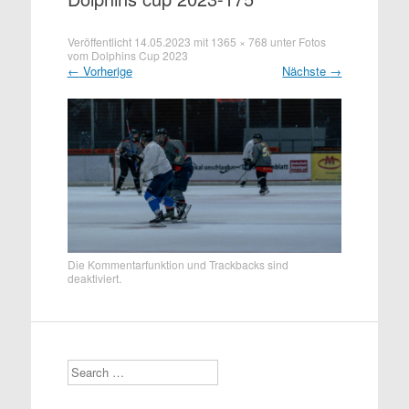
Veröffentlicht
14.05.2023
mit
1365 × 768
unter
Fotos
vom Dolphins Cup 2023
←
Vorherige
Nächste
→
Die Kommentarfunktion und Trackbacks sind
deaktiviert.
Search